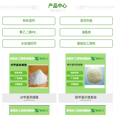
产品中心
PRODUCT
有机溶剂
清洗剂类
聚乙二醇PE...
油脂类
水处理药剂
基础化工原料
对甲基苯磺酸
羧甲基纤维素钠